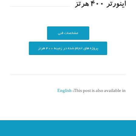
اینورتر 400 هرتز
مشخصات فنی
پروژه های انجام شده در زمینه 400 هرتز
English
This post is also available in: