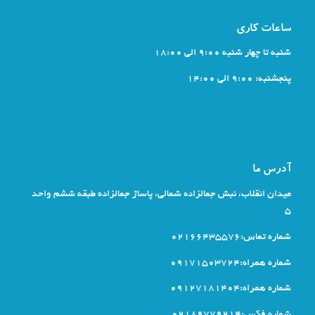
ساعات کاری
شنبه تا چهار شنبه 9:00 الی 18:00
پنجشنبه: 9:00 الی 14:00
آدرس ما
میدان انقلاب، نبش جمالزاده شمالی، پاساژ جمالزاده طبقه ششم واحد
5
شماره تماس:02166435576
شماره همراه:09171503724
شماره همراه:09127181404
شماره فکس:02189779214