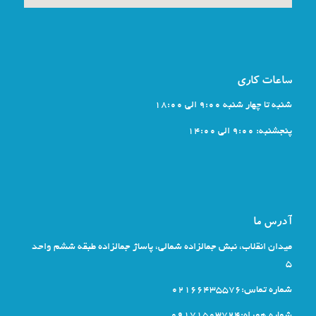
ساعات کاری
شنبه تا چهار شنبه 9:00 الی 18:00
پنجشنبه: 9:00 الی 14:00
آدرس ما
میدان انقلاب، نبش جمالزاده شمالی، پاساژ جمالزاده طبقه ششم واحد
5
شماره تماس:02166435576
شماره همراه:09171503724