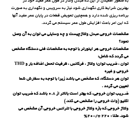
به منظور اطمینان از این که مبدل ولتاژ در طول عمر مفید خود در
بهترین شرایط کاری نگهداری شود نیاز به سرویس و نگهداری به صورت
برنامه ریزی شده دارد و همچنین تعویض قطعات در پایان عمر مفید آنها
که این امر باعث افزایش طول عمر سیستم می گردد.
مشخصات خروجی مبدل ولتاژچیست و چه وسایلی می توان به آن وصل
نمود؟
مشخصات خروجی هر اینورتر با توجه به مشخصات فنی دستگاه مشخص
می گردد که شامل:
توان ، ضریب توان؛ ولتاژ ، فرکانس ، ظرفیت تحمل اضافه بار و
THD
خروجی و غیره
توان هر دستگاه، که مشخص می باشد زیرا با توجه به سفارش شما
تعیین می گردد .
ضــریب توان خروجی، که بهتر است بالاتر از
۰.۸
باشد که ضریب توان
اکتیو (وات خروجی را مشخص می کند.)
ولتاژ خروجی که بازه ولتاژ خروجی با تلرانس خروجی آن مشخص می
شود. مثلا :
۲۲۰ +/-۲۰%