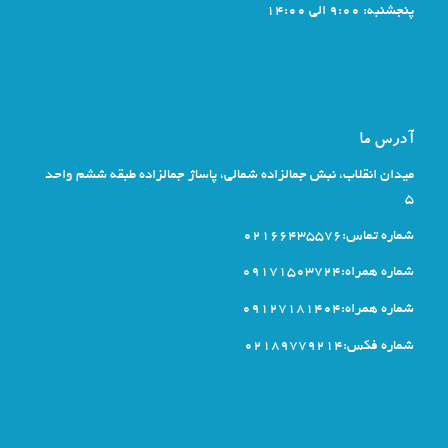
پنجشنبه: 9:00 الی 14:00
آدرس ما
میدان انقلاب، نبش جمالزاده شمالی، پاساژ جمالزاده طبقه ششم واحد
5
شماره تماس:02166435576
شماره همراه:09171503724
شماره همراه:09127181404
شماره فکس:02189779214